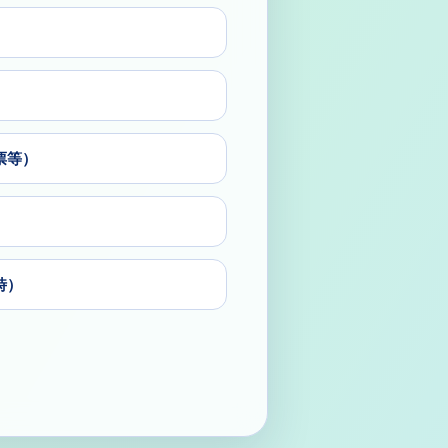
票等）
時）