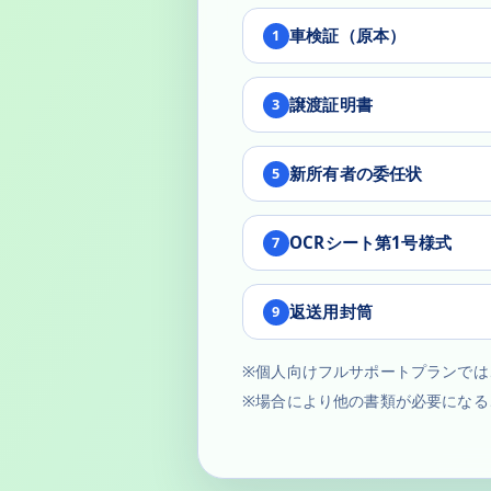
車検証（原本）
1
譲渡証明書
3
新所有者の委任状
5
OCRシート第1号様式
7
返送用封筒
9
※個人向けフルサポートプランでは
※場合により他の書類が必要になる