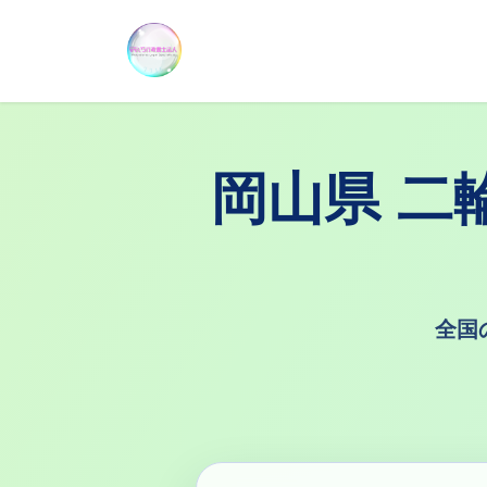
コ
ナ
ン
ビ
テ
ゲ
ン
ー
ツ
シ
へ
ョ
岡山県 二
ス
ン
キ
に
ッ
移
プ
動
全国