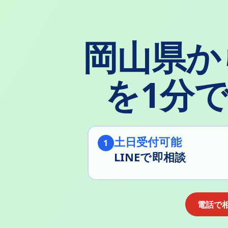
岡山県か
を1分
土日受付可能
1
LINEで即相談
電話で