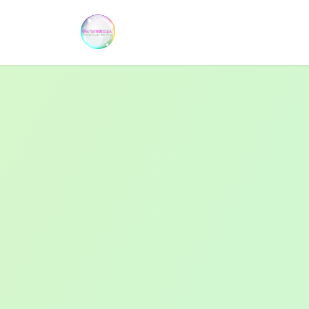
コ
ナ
ン
ビ
テ
ゲ
ン
ー
ツ
シ
へ
ョ
ス
ン
キ
に
ッ
移
プ
動