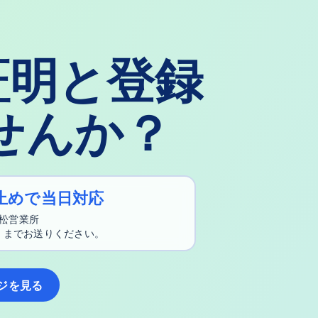
証明と登録
せんか？
止めで当日対応
松営業所
6）までお送りください。
ジを見る