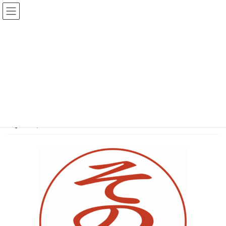
コ
ナ
ン
ビ
テ
ゲ
ン
ー
メディア
ツ
シ
へ
ョ
ス
ン
HOME
メディア
その他
キ
に
ッ
移
プ
動
2019年11月1日
/ 最終更新日時 :
2019年11月1日
はれくにnet
その他