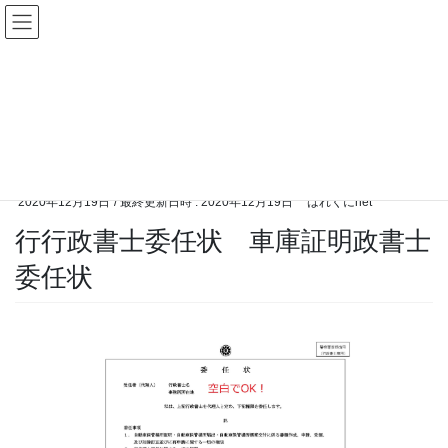
コ
ナ
ン
ビ
テ
ゲ
ン
ー
メディア
ツ
シ
へ
ョ
ス
ン
HOME
メディア
行行政書士委任状 車庫証明政書士委任状
キ
に
ッ
移
プ
動
2020年12月19日
/ 最終更新日時 :
2020年12月19日
はれくにnet
行行政書士委任状 車庫証明政書士
委任状