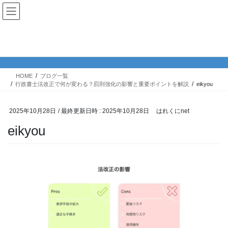
コ
ナ
ン
ビ
テ
ゲ
ン
ー
ブログ一覧
ツ
シ
へ
ョ
ス
ン
HOME
ブログ一覧
キ
に
行政書士法改正で何が変わる？罰則強化の影響と重要ポイントを解説
eikyou
ッ
移
プ
動
2025年10月28日
/ 最終更新日時 :
2025年10月28日
はれくにnet
eikyou