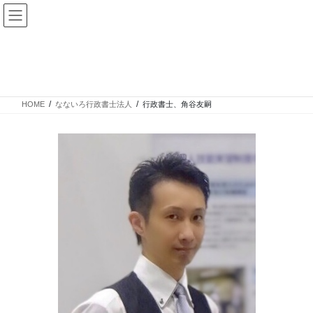
コ
ナ
ン
ビ
テ
ゲ
ン
ー
行政書士、角谷友嗣
ツ
シ
へ
ョ
ス
ン
HOME
なないろ行政書士法人
行政書士、角谷友嗣
キ
に
ッ
移
プ
動