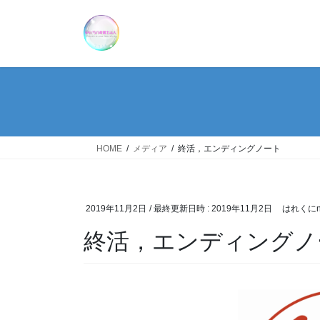
コ
ナ
ン
ビ
テ
ゲ
ン
ー
ツ
シ
へ
ョ
ス
ン
キ
に
ッ
移
HOME
メディア
終活，エンディングノート
プ
動
2019年11月2日
/ 最終更新日時 :
2019年11月2日
はれくにn
終活，エンディングノ