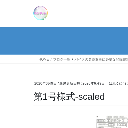
コ
ナ
ン
ビ
テ
ゲ
ン
ー
ツ
シ
へ
ョ
ス
ン
キ
に
ッ
移
HOME
ブログ一覧
バイクの名義変更に必要な登録書
プ
動
2026年6月9日
/ 最終更新日時 :
2026年6月9日
はれくにnet
第1号様式-scaled