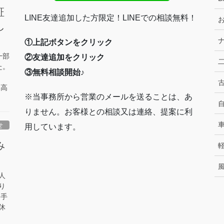
証
LINE友達追加した方限定！LINEでの相談無料！
お
し
ナ
①上記ボタンをクリック
一部
②友達追加をクリック
二
た。
③無料相談開始♪
古
・高
※当事務所から営業のメールを送ることは、あ
自
りません。お客様との相談又は連絡、提案に利
車
せ
用しています。
み
軽
風
人
り
勝手
休