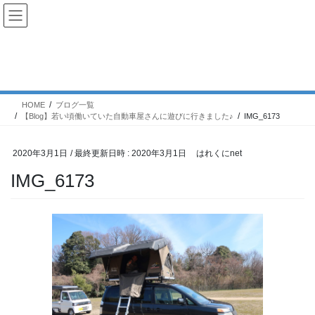
コ
ナ
ン
ビ
テ
ゲ
ン
ー
ブログ一覧
ツ
シ
へ
ョ
ス
ン
HOME
ブログ一覧
キ
に
【Blog】若い頃働いていた自動車屋さんに遊びに行きました♪
IMG_6173
ッ
移
プ
動
2020年3月1日
/ 最終更新日時 :
2020年3月1日
はれくにnet
IMG_6173