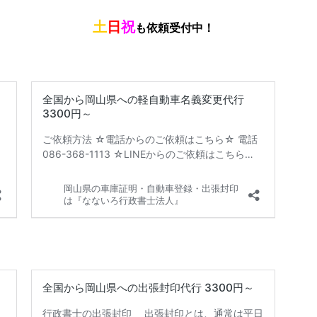
土
日
祝
も依頼受付中！